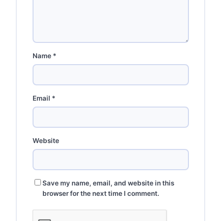
Name
*
Email
*
Website
Save my name, email, and website in this
browser for the next time I comment.