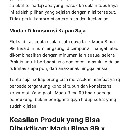
selektif terhadap apa yang masuk ke dalam tubuhnya,
ini adalah pilihan yang sejalan dengan nilai tersebut.
Tidak perlu kompromi antara rasa dan kealamian.
Mudah Dikonsumsi Kapan Saja
Fleksibilitas adalah salah satu daya tarik Madu Bima
99. Bisa diminum langsung, dicampur air hangat, atau
dikombinasikan dengan minuman lain sesuai selera.
Praktis untuk berbagai usia dan cocok masuk ke dalam
rutinitas siapa pun, dari anak-anak hingga lansia.
Tentu saja, setiap orang bisa merasakan manfaat yang
berbeda tergantung kondisi tubuh dan konsistensi
konsumsi. Yang pasti, Madu Bima 99 hadir sebagai
pendukung, bukan pengganti gaya hidup sehat yang
sudah dijalani.
Keaslian Produk yang Bisa
Dibuktikan: Madu Bima 99 x