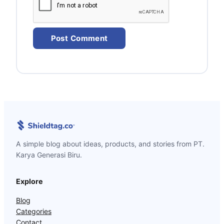
A simple blog about ideas, products, and stories from PT.
Karya Generasi Biru.
Explore
Blog
Categories
Contact