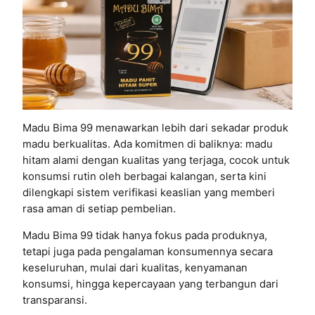
Madu Bima 99 menawarkan lebih dari sekadar produk
madu berkualitas. Ada komitmen di baliknya: madu
hitam alami dengan kualitas yang terjaga, cocok untuk
konsumsi rutin oleh berbagai kalangan, serta kini
dilengkapi sistem verifikasi keaslian yang memberi
rasa aman di setiap pembelian.
Madu Bima 99 tidak hanya fokus pada produknya,
tetapi juga pada pengalaman konsumennya secara
keseluruhan, mulai dari kualitas, kenyamanan
konsumsi, hingga kepercayaan yang terbangun dari
transparansi.