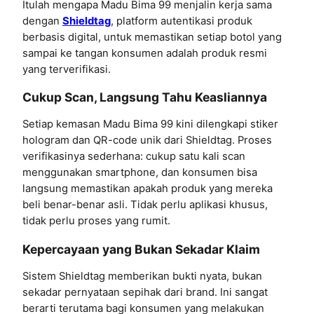
Itulah mengapa Madu Bima 99 menjalin kerja sama
dengan
Shieldtag
, platform autentikasi produk
berbasis digital, untuk memastikan setiap botol yang
sampai ke tangan konsumen adalah produk resmi
yang terverifikasi.
Cukup Scan, Langsung Tahu Keasliannya
Setiap kemasan Madu Bima 99 kini dilengkapi stiker
hologram dan QR-code unik dari Shieldtag. Proses
verifikasinya sederhana: cukup satu kali scan
menggunakan smartphone, dan konsumen bisa
langsung memastikan apakah produk yang mereka
beli benar-benar asli. Tidak perlu aplikasi khusus,
tidak perlu proses yang rumit.
Kepercayaan yang Bukan Sekadar Klaim
Sistem Shieldtag memberikan bukti nyata, bukan
sekadar pernyataan sepihak dari brand. Ini sangat
berarti terutama bagi konsumen yang melakukan