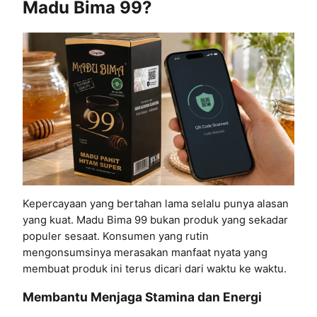
Madu Bima 99?
Kepercayaan yang bertahan lama selalu punya alasan
yang kuat. Madu Bima 99 bukan produk yang sekadar
populer sesaat. Konsumen yang rutin
mengonsumsinya merasakan manfaat nyata yang
membuat produk ini terus dicari dari waktu ke waktu.
Membantu Menjaga Stamina dan Energi