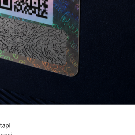
tapi
utasi