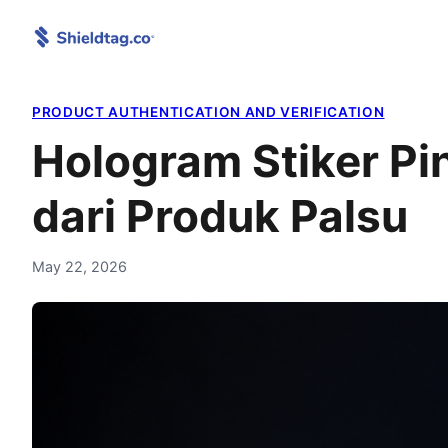
Skip
to
content
PRODUCT AUTHENTICATION AND VERIFICATION
Hologram Stiker Pi
dari Produk Palsu
May 22, 2026