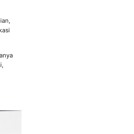
ian,
kasi
hanya
i,