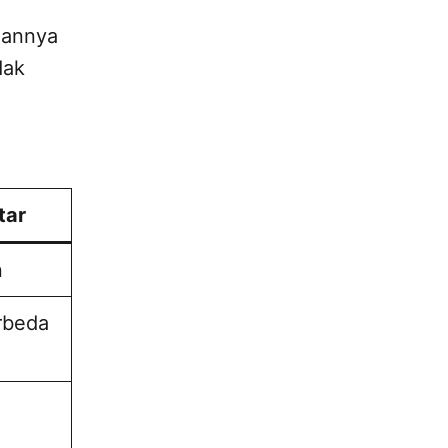
lannya
dak
tar
n
rbeda