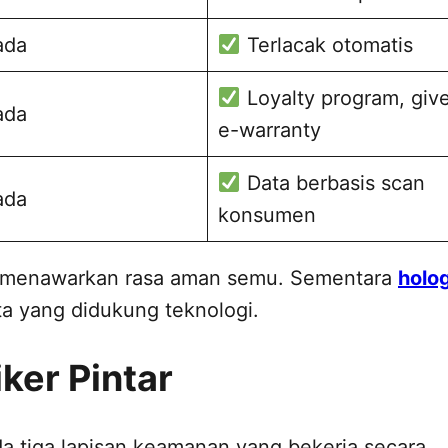
ada
Terlacak otomatis
Loyalty program, giv
ada
e-warranty
Data berbasis scan
ada
konsumen
ya menawarkan rasa aman semu. Sementara
holo
a yang didukung teknologi.
ker Pintar
ada tiga lapisan keamanan yang bekerja secara