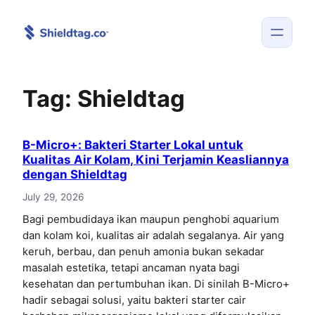
Skip
to
content
Tag:
Shieldtag
B-Micro+: Bakteri Starter Lokal untuk
Kualitas Air Kolam, Kini Terjamin Keasliannya
dengan Shieldtag
July 29, 2026
Bagi pembudidaya ikan maupun penghobi aquarium
dan kolam koi, kualitas air adalah segalanya. Air yang
keruh, berbau, dan penuh amonia bukan sekadar
masalah estetika, tetapi ancaman nyata bagi
kesehatan dan pertumbuhan ikan. Di sinilah B-Micro+
hadir sebagai solusi, yaitu bakteri starter cair