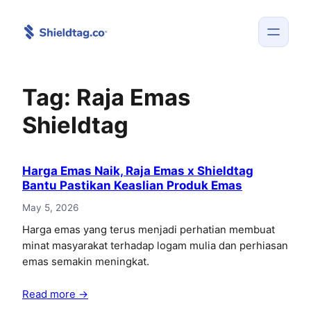
Skip
to
content
Tag:
Raja Emas
Shieldtag
Harga Emas Naik, Raja Emas x Shieldtag
Bantu Pastikan Keaslian Produk Emas
May 5, 2026
Harga emas yang terus menjadi perhatian membuat
minat masyarakat terhadap logam mulia dan perhiasan
emas semakin meningkat.
Read more →