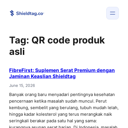
Skip
to
content
Tag:
QR code produk
asli
FibreFirst: Suplemen Serat Premium dengan
Jaminan Keaslian Shieldtag
June 15, 2026
Banyak orang baru menyadari pentingnya kesehatan
pencernaan ketika masalah sudah muncul. Perut
kembung, sembelit yang berulang, tubuh mudah lelah,
hingga kadar kolesterol yang terus merangkak naik
seringkali berakar pada satu hal yang sama:
kurangnya asupan serat harian. Di Indonesia, masalah