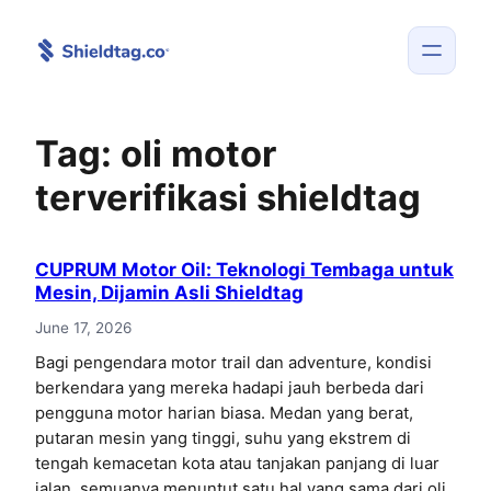
Skip
to
content
Tag:
oli motor
terverifikasi shieldtag
CUPRUM Motor Oil: Teknologi Tembaga untuk
Mesin, Dijamin Asli Shieldtag
June 17, 2026
Bagi pengendara motor trail dan adventure, kondisi
berkendara yang mereka hadapi jauh berbeda dari
pengguna motor harian biasa. Medan yang berat,
putaran mesin yang tinggi, suhu yang ekstrem di
tengah kemacetan kota atau tanjakan panjang di luar
jalan, semuanya menuntut satu hal yang sama dari oli